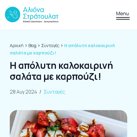
Skip to content
Menu
›
›
›
Αρχική
Blog
Συνταγές
Η απόλυτη καλοκαιρινή
σαλάτα με καρπούζι!
Η απόλυτη καλοκαιρινή
σαλάτα με καρπούζι!
28 Αυγ 2024
/
Συνταγές