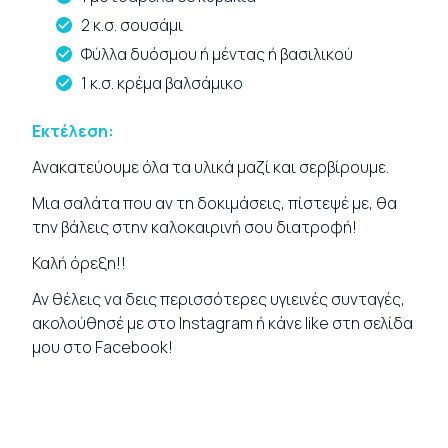
2 κ.σ. σουσάμι
Φύλλα δυόσμου ή μέντας ή βασιλικού
1 κ.σ. κρέμα βαλσάμικο
Εκτέλεση:
Ανακατεύουμε όλα τα υλικά μαζί και σερβίρουμε.
Μια σαλάτα που αν τη δοκιμάσεις, πίστεψέ με, θα
την βάλεις στην καλοκαιρινή σου διατροφή!
Καλή όρεξη!!
Αν θέλεις να δεις περισσότερες υγιεινές
συνταγές
,
ακολούθησέ με στο
Instagram
ή κάνε like στη σελίδα
μου στο
Facebook
!