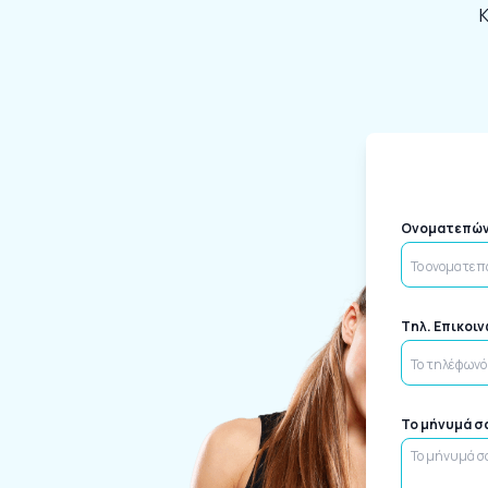
Κ
Ονοματεπώ
Tηλ. Επικοι
Το μήνυμά σ