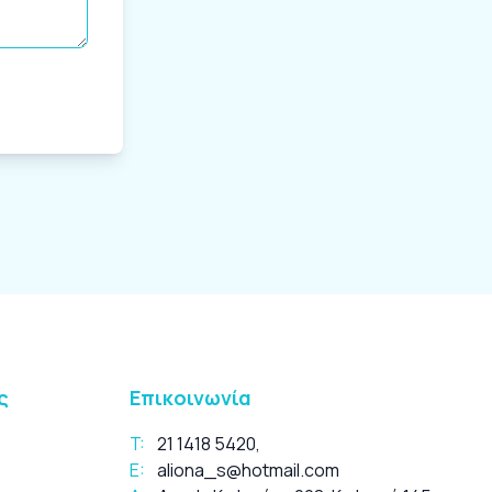
ς
Επικοινωνία
T:
21 1418 5420
,
E:
aliona_s@hotmail.com