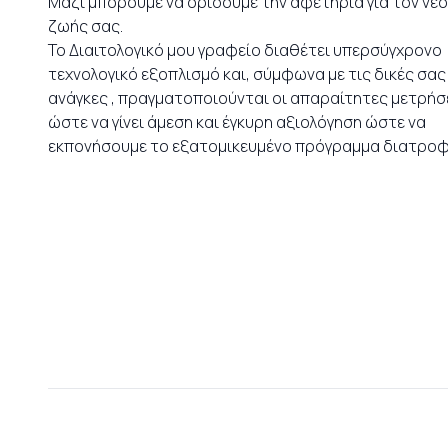
Μαζί μπορούμε να ορίσουμε την αφετηρία για τον νέ
ζωής σας.
Το Διαιτολογικό μου γραφείο διαθέτει υπερσύγχρονο
τεχνολογικό εξοπλισμό και, σύμφωνα με τις δικές σας
ανάγκες , πραγματοποιούνται οι απαραίτητες μετρήσε
ώστε να γίνει άμεση και έγκυρη αξιολόγηση ώστε να
εκπονήσουμε το εξατομικευμένο πρόγραμμα διατροφ