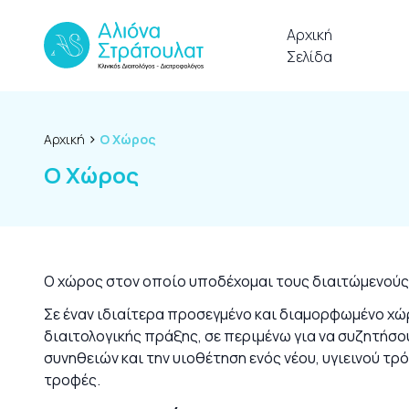
Skip to content
Αρχική
Σελίδα
›
Αρχική
Ο Χώρος
Ο Χώρος
Ο
χώρο
ς στον οποίο υποδέχομαι τους διαιτώμενούς
Σε έναν ιδιαίτερα προσεγμένο και διαμορφωμένο χώρ
διαιτολογικής πράξης,
σε περιμένω
για να συζητήσο
συνηθειών και την υιοθέτηση ενός νέου, υγιεινού τ
τροφές.