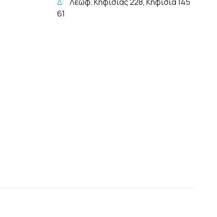
Δ:
Λεωφ. Κηφισίας 228, Κηφισιά 145
61