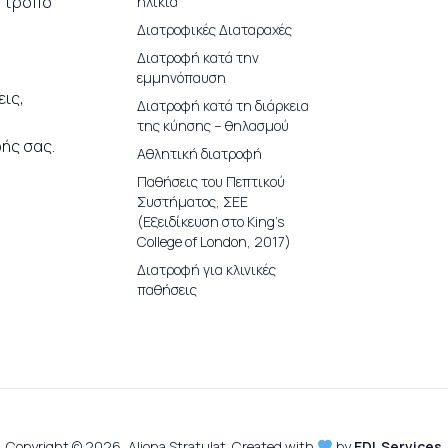
ο τρόπο
ηλικία
Διατροφικές Διαταραχές
Διατροφή κατά την
εμμηνόπαυση
ις,
Διατροφή κατά τη διάρκεια
της κύησης – θηλασμού
ής σας.
Αθλητική διατροφή
Παθήσεις του Πεπτικού
Συστήματος, ΣΕΕ
(Εξειδίκευση στο King’s
College of London, 2017)
Διατροφή για κλινικές
παθήσεις
Copyright © 2026, Aliona Stratulat. Created with
by
EDL Services