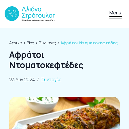
Skip to content
Menu
›
›
›
Αρχική
Blog
Συνταγές
Αφράτοι Ντοματοκεφτέδες
Αφράτοι
Ντοματοκεφτέδες
23 Αυγ 2024
/
Συνταγές