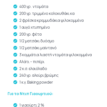
400 γρ . ντομάτα
200 γρ. τριμμένο κολοκυθάκι κα
2 φρέσκα κρεμμυδάκια ψιλοκομμένα
1 αυγό χτυπημένο
200 γρ. φέτα
1/2 ματσάκι δυόσμο
1/2 ματσάκι μαϊντανό
3 κομμάτια λιαστή ντομάτα ψιλοκομμένα
Αλάτι – πιπέρι
2 κ.σ. ελαιόλαδο
240 γρ. αλεύρι βρώμης
1 κ.γ. Baking powder
Για το Ντιπ Γιαουρτιού:
1 γιαούρτι 2 %