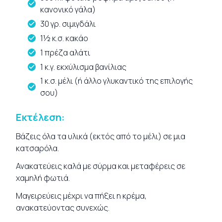
κανονικό γάλα)
30 γρ. σιμιγδάλι
1½ κ.σ. κακάο
1 πρέζα αλάτι
1 κ.γ. εκχύλισμα βανίλιας
1 κ.σ. μέλι (ή άλλο γλυκαντικό της επιλογής
σου)
Εκτέλεση:
Βάζεις όλα τα υλικά (εκτός από το μέλι) σε μια
κατσαρόλα.
Ανακατεύεις καλά με σύρμα και μεταφέρεις σε
χαμηλή φωτιά.
Μαγειρεύεις μέχρι να πήξει η κρέμα,
ανακατεύοντας συνεχώς.