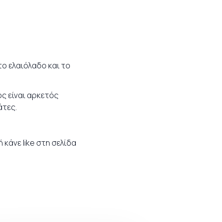
το ελαιόλαδο και το
ος είναι αρκετός
άτες.
ή κάνε like στη σελίδα