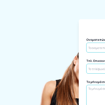
Ονοματεπώ
Tηλ. Επικοι
Το μήνυμά σ