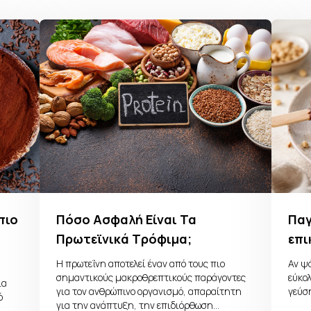
πιο
Πόσο Ασφαλή Είναι Τα
Παγ
Πρωτεϊνικά Τρόφιμα;
επι
Η πρωτεΐνη αποτελεί έναν από τους πιο
Αν ψά
σημαντικούς μακροθρεπτικούς παράγοντες
εύκολ
ια
για τον ανθρώπινο οργανισμό, απαραίτητη
γεύσ
ό
για την ανάπτυξη, την επιδιόρθωση…
…