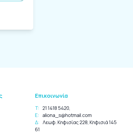
ς
Επικοινωνία
T:
21 1418 5420
,
E:
aliona_s@hotmail.com
Δ:
Λεωφ. Κηφισίας 228, Κηφισιά 145
61