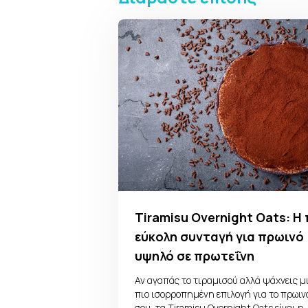
Tiramisu Overnight Oats: Η 
εύκολη συνταγή για πρωινό
υψηλό σε πρωτεΐνη
Αν αγαπάς το τιραμισού αλλά ψάχνεις μ
πιο ισορροπημένη επιλογή για το πρωιν
σου, τα Tiramisu Overnight Oats είναι η