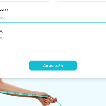
νωνίας
ας
Alternative: