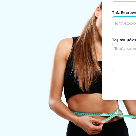
Tηλ. Επικοι
Το μήνυμά σ