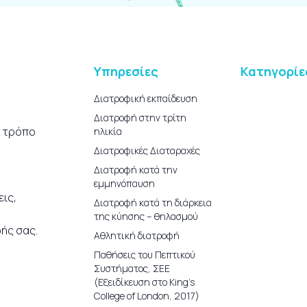
Υπηρεσίες
Κατηγορίε
Διατροφική εκπαίδευση
Διατροφή στην τρίτη
ο τρόπο
ηλικία
Διατροφικές Διαταραχές
Διατροφή κατά την
εμμηνόπαυση
ις,
Διατροφή κατά τη διάρκεια
της κύησης – θηλασμού
ής σας.
Αθλητική διατροφή
Παθήσεις του Πεπτικού
Συστήματος, ΣΕΕ
(Εξειδίκευση στο King’s
College of London, 2017)