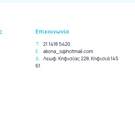
ς
Επικοινωνία
T:
21 1418 5420
,
E:
aliona_s@hotmail.com
Δ:
Λεωφ. Κηφισίας 228, Κηφισιά 145
61