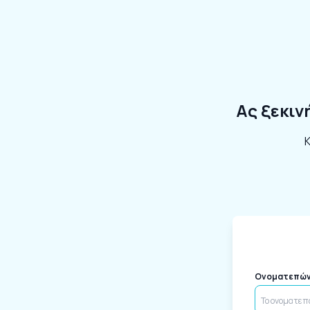
Ας ξεκιν
Κ
Ονοματεπώ