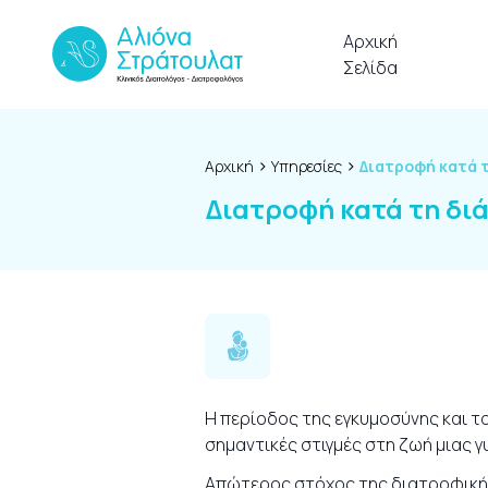
Skip to content
Αρχική
Σελίδα
›
›
Αρχική
Υπηρεσίες
Διατροφή κατά 
Διατροφή κατά τη διά
Η περίοδος της εγκυμοσύνης και τ
σημαντικές στιγμές στη ζωή μιας γ
Απώτερος στόχος της διατροφικής