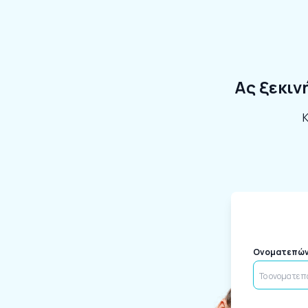
Ας ξεκιν
Κ
Ονοματεπώ