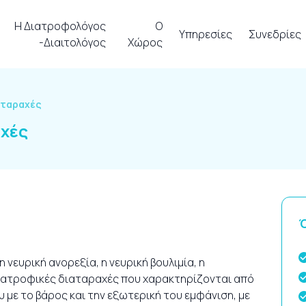
Η Διατροφολόγος
Ο
Υπηρεσίες
Συνεδρίες
-Διαιτολόγος
Χώρος
αταραχές
χές
Ό
 νευρική ανορεξία, η νευρική βουλιμία, η
 διατροφικές διαταραχές που χαρακτηρίζονται από
 με το βάρος και την εξωτερική του εμφάνιση, με