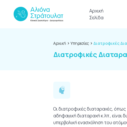
Skip to content
Αρχική
Σελίδα
›
›
Αρχική
Υπηρεσίες
Διατροφικές Δι
Διατροφικές Διαταρα
Οι διατροφικές διαταραχές, όπως η
αδηφαγική διαταραχή κ.λπ., είναι
υπερβολική ενασχόληση του ατόμου