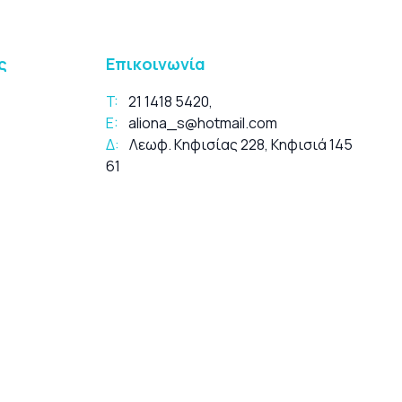
ς
Επικοινωνία
T:
21 1418 5420
,
E:
aliona_s@hotmail.com
Δ:
Λεωφ. Κηφισίας 228, Κηφισιά 145
61