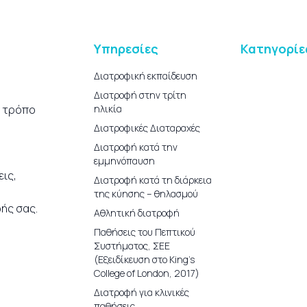
Υπηρεσίες
Κατηγορίε
Διατροφική εκπαίδευση
Διατροφή στην τρίτη
ο τρόπο
ηλικία
Διατροφικές Διαταραχές
Διατροφή κατά την
εμμηνόπαυση
ις,
Διατροφή κατά τη διάρκεια
της κύησης – θηλασμού
ής σας.
Αθλητική διατροφή
Παθήσεις του Πεπτικού
Συστήματος, ΣΕΕ
(Εξειδίκευση στο King’s
College of London, 2017)
Διατροφή για κλινικές
παθήσεις