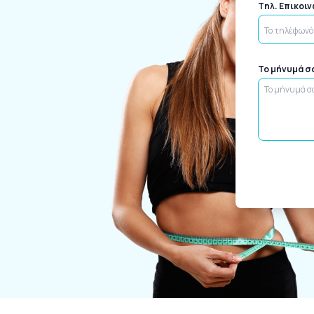
Tηλ. Επικοι
Το μήνυμά σ