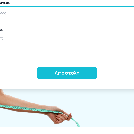
νωνίας
ας
Alternative: