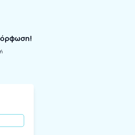
αμόρφωση!
ή