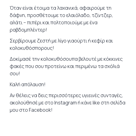
Όταν είναι έτοιμα τα λαχανικά, αφαιρούμε τη
δάφνη, προσθέτουμε το ελαιόλαδο, τζίντζερ,
αλάτι – πιπέρι και πολτοποιούμε με ένα
ραβδομπλέντερ!
Σερβίρουμε ζεστή με λίγο γιαούρτι ή κεφίρ και
κολοκυθόσπορους!
Δοκίμασέ την κολοκυθόσουπα βελουτέ με κόκκινες
φακές που σου προτείνω και περιμένω τα σχόλιά
σου!
Καλή απόλαυση!
Αν θέλεις να δεις περισσότερες υγιεινές
συνταγές
,
ακολούθησέ με στο
Instagram
ή κάνε like στη σελίδα
μου στο
Facebook
!