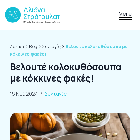
Skip to content
Menu
›
›
›
Αρχική
Blog
Συνταγές
Βελουτέ κολοκυθόσουπα με
κόκκινες φακές!
Βελουτέ κολοκυθόσουπα
με κόκκινες φακές!
16 Νοέ 2024
/
Συνταγές