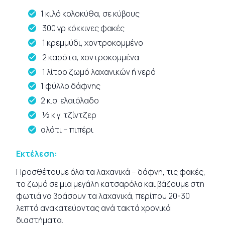
1 κιλό κολοκύθα, σε κύβους
300 γρ κόκκινες φακές
1 κρεμμύδι, χοντροκομμένο
2 καρότα, χοντροκομμένα
1 λίτρο ζωμό λαχανικών ή νερό
1 φύλλο δάφνης
2 κ.σ. ελαιόλαδο
½ κ.γ. τζίντζερ
αλάτι – πιπέρι
Εκτέλεση:
Προσθέτουμε όλα τα λαχανικά – δάφνη, τις φακές,
το ζωμό σε μια μεγάλη κατσαρόλα και βάζουμε στη
φωτιά να βράσουν τα λαχανικά, περίπου 20-30
λεπτά ανακατεύοντας ανά τακτά χρονικά
διαστήματα.