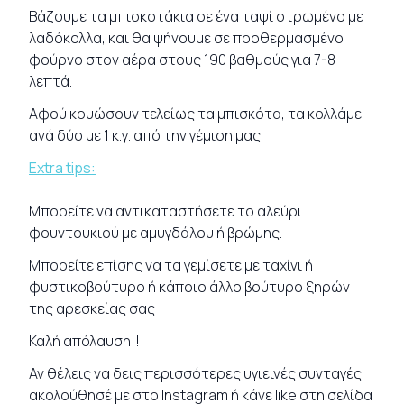
Βάζουμε τα μπισκοτάκια σε ένα ταψί στρωμένο με
λαδόκολλα, και θα ψήνουμε σε προθερμασμένο
φούρνο στον αέρα στους 190 βαθμούς για 7-8
λεπτά.
Αφού κρυώσουν τελείως τα μπισκότα, τα κολλάμε
ανά δύο με 1 κ.γ. από την γέμιση μας.
Extra tips:
Μπορείτε να αντικαταστήσετε το αλεύρι
φουντουκιού με αμυγδάλου ή βρώμης.
Μπορείτε επίσης να τα γεμίσετε με ταχίνι ή
φυστικοβούτυρο ή κάποιο άλλο βούτυρο ξηρών
της αρεσκείας σας
Καλή απόλαυση!!!
Αν θέλεις να δεις περισσότερες υγιεινές
συνταγές
,
ακολούθησέ με στο
Instagram
ή κάνε like στη σελίδα