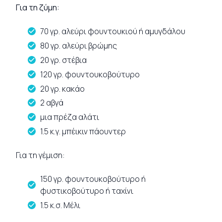
Για τη ζύμη:
70 γρ. αλεύρι φουντουκιού ή αμυγδάλου
80 γρ. αλεύρι βρώμης
20 γρ. στέβια
120 γρ. φουντουκοβούτυρο
20 γρ. κακάο
2 αβγά
μια πρέζα αλάτι
1.5 κ.γ. μπέικιν πάουντερ
Για τη γέμιση:
150 γρ. φουντουκοβούτυρο ή
φυστικοβούτυρο ή ταχίνι
1.5 κ.σ. Μέλι