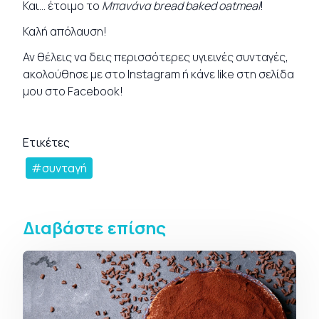
Και… έτοιμο το
Μπανάνα bread baked oatmeal
!
Καλή απόλαυση!
Αν θέλεις να δεις περισσότερες υγιεινές
συνταγές
,
ακολούθησε με στο
Instagram
ή κάνε like στη σελίδα
μου στο
Facebook
!
Ετικέτες
συνταγή
Διαβάστε επίσης