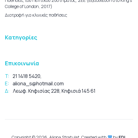
Παθήσεις του Πεπτικού Συστήματος, ΣΕΕ (Εξειδίκευση στο King’s
College of London, 2017)
Διατροφή για κλινικές παθήσεις
Κατηγορίες
Επικοινωνία
T:
21 1418 5420
,
E:
aliona_s@hotmail.com
Δ:
Λεωφ. Κηφισίας 228, Κηφισιά 145 61
Copyright © 2026, Aliona Stratulat. Created with
by
EDL