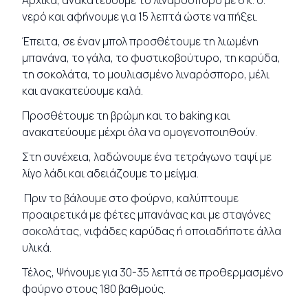
Αρχικά, ανακατεύουμε το λιναρόσπορο με 6 κ. σ.
νερό και αφήνουμε για 15 λεπτά ώστε να πήξει.
Έπειτα, σε έναν μπολ προσθέτουμε τη λιωμένη
μπανάνα, το γάλα, το φυστικοβούτυρο, τη καρύδα,
τη σοκολάτα, το μουλιασμένο λιναρόσπορο, μέλι
και ανακατεύουμε καλά.
Προσθέτουμε τη βρώμη και το baking και
ανακατεύουμε μέχρι όλα να ομογενοποιηθούν.
Στη συνέχεια, λαδώνουμε ένα τετράγωνο ταψί με
λίγο λάδι και αδειάζουμε το μείγμα.
Πριν το βάλουμε στο φούρνο, καλύπτουμε
προαιρετικά με φέτες μπανάνας και με σταγόνες
σοκολάτας, νιφάδες καρύδας ή οποιαδήποτε άλλα
υλικά.
Τέλος, Ψήνουμε για 30-35 λεπτά σε προθερμασμένο
φούρνο στους 180 βαθμούς.