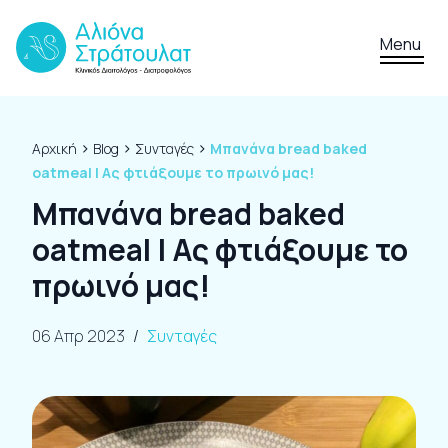
Skip to content
Menu
›
›
›
Αρχική
Blog
Συνταγές
Μπανάνα bread baked
oatmeal | Ας φτιάξουμε το πρωινό μας!
Μπανάνα bread baked
oatmeal | Ας φτιάξουμε το
πρωινό μας!
06 Απρ 2023
/
Συνταγές