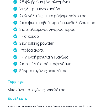
2.5 φλ. βρώμη (όχι αλεσμένη)
½ φλ. τριμμένη καρύδα
2 φλ. γάλα ή φυτικό ρόφημα γάλακτος
2 κ.σ φυστικοβούτυρο ή αμυγδαλοβούτυρο
2 κ. σ. αλεσμένος λιναρόσπορος
1 κ.σ. κακάο
2 κ.γ. baking powder
1 πρέζα αλάτι
1 κ. γ. υγρή βανίλια ή 1 βανίλια
2 κ. σ. μέλι ή σιρόπι σφενδάμου
50 γρ. σταγόνες σοκολάτας
Τoppings:
Μπανάνα – σταγόνες σοκολάτας
Εκτέλεση: