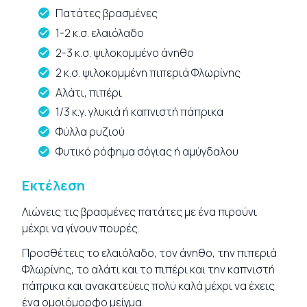
Πατάτες βρασμένες
1-2 κ.σ. ελαιόλαδο
2-3 κ.σ. ψιλοκομμένο άνηθο
2 κ.σ. ψιλοκομμένη πιπεριά Φλωρίνης
Αλάτι, πιπέρι
1/3 κ.γ. γλυκιά ή καπνιστή πάπρικα
Φύλλα ρυζιού
Φυτικό ρόφημα σόγιας ή αμύγδαλου
Εκτέλεση
Λιώνεις τις βρασμένες πατάτες με ένα πιρούνι
μέχρι να γίνουν πουρές.
Προσθέτεις το ελαιόλαδο, τον άνηθο, την πιπεριά
Φλωρίνης, το αλάτι και το πιπέρι και την καπνιστή
πάπρικα και ανακατεύεις πολύ καλά μέχρι να έχεις
ένα ομοιόμορφο μείγμα.