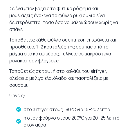
Σε ένα μπολ βάζεις το φυτικό ρόφημα και
μουλιάζεις ένα-ένα τα φύλλα ρυζιού για λίγα
δευτερόλεπτα, τόσο όσο να μαλακώσουν χωρίς να
σπάνε.
Τοποθετείς κάθε φύλλο σε επίπεδη επιφάνεια και
προσθέτεις 1–2 κουταλιές της σούπας από το
μείγμα στο κάτω μέρος. Τυλίγεις σε μακρόστενα
ρολάκια, σαν φλογέρες.
Τοποθετείς σε ταψί ή στο καλάθι του airfryer,
αλείφεις με λίγο ελαιόλαδο και πασπαλίζεις με
σουσάμι.
Ψήνεις:
στο airfryer στους 180°C για 15–20 λεπτά
ή στον φούρνο στους 200°C για 20–25 λεπτά
στον αέρα