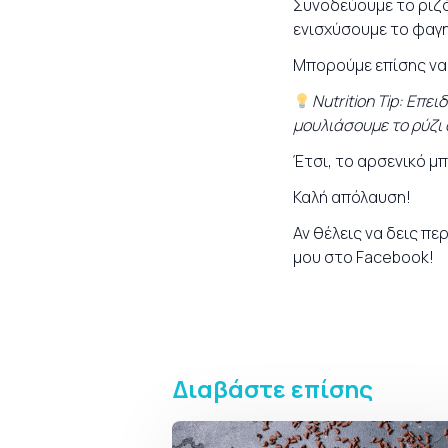
Συνοδεύουμε το ριζότ
ενισχύσουμε το φαγη
Μπορούμε επίσης να 
Nutrition Tip: Επε
μουλιάσουμε το ρύζι 
Έτσι, το αρσενικό μ
Καλή απόλαυση!
Αν θέλεις να δεις πε
μου στο
Facebook
!
Διαβάστε επίσης