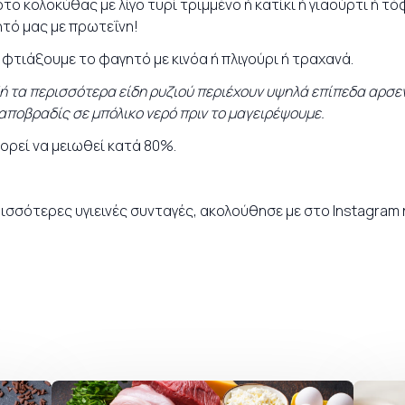
ο κολοκύθας με λίγο τυρί τριμμένο ή κατίκι ή γιαούρτι ή τό
τό μας με πρωτεΐνη!
φτιάξουμε το φαγητό με κινόα ή πλιγούρι ή τραχανά.
ιδή τα περισσότερα είδη ρυζιού περιέχουν υψηλά επίπεδα αρσε
αποβραδίς σε μπόλικο νερό πριν το μαγειρέψουμε.
πορεί να μειωθεί κατά 80%.
ρισσότερες υγιεινές
συνταγές
, ακολούθησε με στο
Instagram