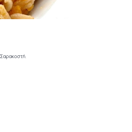
η Σαρακοστή.