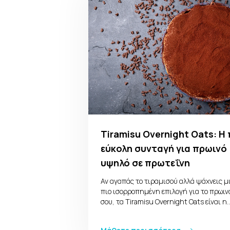
Tiramisu Overnight Oats: Η 
εύκολη συνταγή για πρωινό
υψηλό σε πρωτεΐνη
Αν αγαπάς το τιραμισού αλλά ψάχνεις μ
πιο ισορροπημένη επιλογή για το πρωιν
σου, τα Tiramisu Overnight Oats είναι η