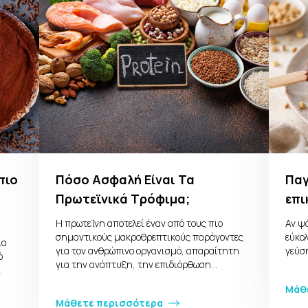
πιο
Πόσο Ασφαλή Είναι Τα
Παγ
Πρωτεϊνικά Τρόφιμα;
επι
Η πρωτεΐνη αποτελεί έναν από τους πιο
Αν ψά
σημαντικούς μακροθρεπτικούς παράγοντες
εύκολ
ια
για τον ανθρώπινο οργανισμό, απαραίτητη
γεύσ
ό
για την ανάπτυξη, την επιδιόρθωση…
…
Μάθ
Μάθετε περισσότερα