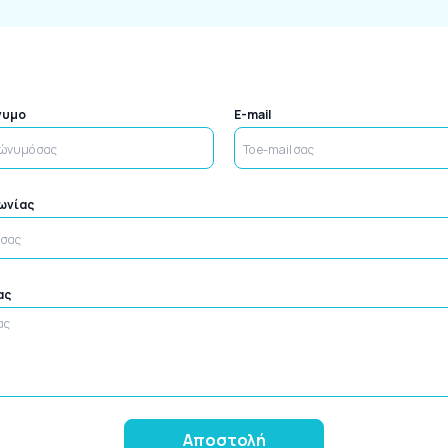
νυμο
E-mail
νωνίας
ας