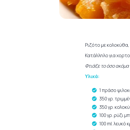
Ριζότο με κολοκύθα,
Κατάλληλο για χορτο
Φτιάξε το όσο ακόμα
Yλικά:
1 πράσο ψιλο
350 γρ. τριμμ
350 γρ. κολοκ
100 γρ. ρύζι μ
100 ml. λευκό 