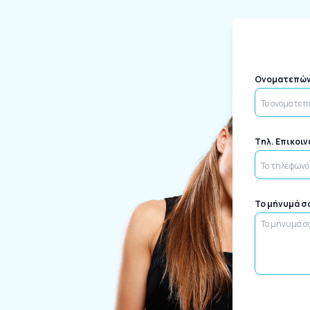
Ονοματεπώ
Tηλ. Επικοι
Το μήνυμά σ