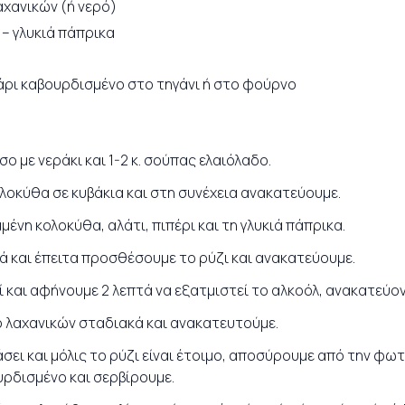
αχανικών (ή νερό)
 – γλυκιά πάπρικα
νάρι καβουρδισμένο στο τηγάνι ή στο φούρνο
ο με νεράκι και 1-2 κ. σούπας ελαιόλαδο.
οκύθα σε κυβάκια και στη συνέχεια ανακατεύουμε.
μμένη κολοκύθα, αλάτι, πιπέρι και τη γλυκιά πάπρικα.
τά και έπειτα προσθέσουμε το ρύζι και ανακατεύουμε.
ί και αφήνουμε 2 λεπτά να εξατμιστεί το αλκοόλ, ανακατεύ
ό λαχανικών σταδιακά και ανακατευτούμε.
σει και μόλις το ρύζι είναι έτοιμο, αποσύρουμε από την φω
υρδισμένο και σερβίρουμε.