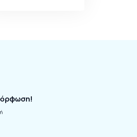
αμόρφωση!
ή