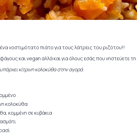
 ένα νοστιμότατο πιάτο για τους λάτρεις του ριζότου!!
φάγους και vegan αλλά και για όλους εσάς που νηστεύετε τ
 υπάρχει κίτρινη κολοκύθα στην αγορά
.
κομμένο
ένη κολοκύθα
ύθα, κομμένη σε κυβάκια
πασμάτι
κρασί