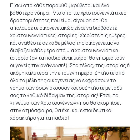
Πίσω από κάθε παραμύθι, κρύβεται και ένα
βαθύτερο νόημα… Μία από τις χριστουγεννιάτικες
δραστηριότητες που είμαι σίγουρη ότι θα
απολαύσετε οικογενειακώς είναι να διαβάσετε
χριστουγεννιάτικες ιστορίες! Χωρίστε τις ημέρες
και αναθέστε σε κάθε μέλος της οικογένειας να
διαβάζει κάθε μέρα από μια χριστουγεννιάτικη
ιστορία (αν τα παιδιά είναι μικρά, θα επωμιστούν
οι γονείς την ανάγνωση!). Στο τέλος, της ιστορίας ή
ακόμη καλύτερα την επόμενη ημέρα, ζητήστε από
όλα τα μέλη της οικογένειας να εκφράσουν το
νόημα των όσων άκουσαν και συζητήστε μεταξύ
σας το «ηθικό δίδαγμα» της ιστορίας! Έτσι, το
«πνεύμα των Χριστουγέννων» που θα σκορπίσει
στην ατμόσφαιρα, θα έχει και εκπαιδευτικό
χαρακτήρα για τα παιδιά!