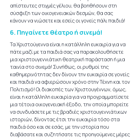
απίστευτες στιγμές γέλιου, θα βοηθήσουν στη
σύσφιξη των οικογενειακών δεσμών, θα σας
κάνουν να νιώσετε και εσείς οι γονείς πάλι παιδιά!
6.
Πηγαίνετε θέατρο ή σινεμά!
Τα Χριστούγεννα είναι η κατάλληλη ευκαιρία για να
πάτε μαζί με τα παιδιά σας να παρακολουθήσετε
μια χριστουγεννιάτικη θεατρική παράσταση ή μια
ταινία στο σινεμά! Συνήθως, οι ρυθμοί της
καθημερινότητας δεν δίνουν την ευκαιρία σε γονείς
και παιδιά να αφιερώσουν χρόνο στην Τέχνη και τον
Πολιτισμό! Οι διακοπές των Χριστουγέννων, όμως,
είναι η κατάλληλη ευκαιρία για να προγραμματίσετε
μια τέτοια οικογενειακή έξοδο, την οποία μπορείτε
να συνδυάσετε με τις βραδιές χριστουγεννιάτικων
ιστοριών, δίνοντας έτσι την ευκαιρία τόσο στα
παιδιά όσο και σε εσάς, με την ιστορία που
διαβάσατε και συζητήσατε τις προηγούμενες μέρες