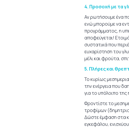
4.
Προσοχή με τα γ
Αν ρωτήσουμε ένα παι
ενώ μπορούμε να εντ
προγράμματος, η υπ
αποφεύγεται! Ετοιμά
συστατικά που περιέ
ευχαρίστηση του γλυ
μέλι και φρούτα, σπ
5.
Πλήρες και θρεπ
Το κυρίως μεσημερια
την ενέργεια που δα
για το υπόλοιπο της
Φροντίστε το μεσημε
τροφίμων (δημητρια
Δώστε έμφαση στα κ
εγκεφάλου, ενισχύου