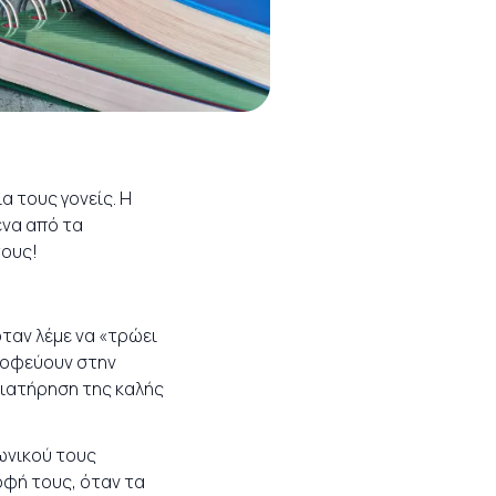
α τους γονείς. Η
ένα από τα
τους!
 όταν λέμε να «τρώει
τροφεύουν στην
διατήρηση της καλής
νωνικού τους
ροφή τους, όταν τα