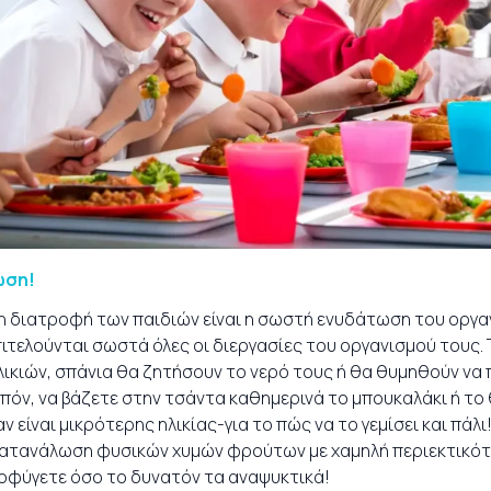
ωση!
 διατροφή των παιδιών είναι η σωστή ενυδάτωση του οργανι
πιτελούνται σωστά όλες οι διεργασίες του οργανισμού τους. 
λικιών, σπάνια θα ζητήσουν το νερό τους ή θα θυμηθούν να 
ιπόν, να βάζετε στην τσάντα καθημερινά το μπουκαλάκι ή το
αν είναι μικρότερης ηλικίας-για το πώς να το γεμίσει και πάλ
 κατανάλωση φυσικών χυμών φρούτων με χαμηλή περιεκτικότ
φύγετε όσο το δυνατόν τα αναψυκτικά!