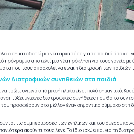
είο σηματοδοτεί μια νέα αρχή τόσο για τα παιδιά όσο και γι
ό πρόγραμμα αποτελεί μια νέα πρόκληση για τους γονείς με 
ατα που τους απασχολεί να είναι η διατροφή των παιδιών 
νών Διατροφικών συνηθειών στα παιδιά
ί να τρώει υγιεινά από μικρή ηλικία είναι πολύ σημαντικό. Και
α αναπτύξει υγιεινές διατροφικές συνήθειες που θα το συν
θα του προσφέρουν στο μέλλον έναν σημαντικό σύμμαχο στη 
μούνται τις συμπεριφορές των ενηλίκων και του άμεσου κοι
ανιότερα ακούν τι τους λένε. Το ίδιο ισχύει και για τη διατ