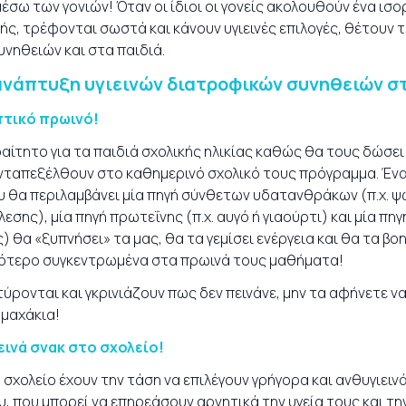
μέσω των γονιών! Όταν οι ίδιοι οι γονείς ακολουθούν ένα ι
, τρέφονται σωστά και κάνουν υγιεινές επιλογές, θέτουν τι
υνηθειών και στα παιδιά.
ανάπτυξη υγιεινών διατροφικών συνηθειών στ
πτικό πρωινό!
ραίτητο για τα παιδιά σχολικής ηλικίας καθώς θα τους δώσει
ανταπεξέλθουν στο καθημερινό σχολικό τους πρόγραμμα. Ένα
 θα περιλαμβάνει μία πηγή σύνθετων υδατανθράκων (π.χ. ψω
εσης), μία πηγή πρωτεΐνης (π.χ. αυγό ή γιαούρτι) και μία π
) θα «ξυπνήσει» τα μας, θα τα γεμίσει ενέργεια και θα τα βο
ότερο συγκεντρωμένα στα πρωινά τους μαθήματα!
ύρονται και γκρινιάζουν πως δεν πεινάνε, μην τα αφήνετε να
ομαχάκια!
εινά σνακ στο σχολείο!
 σχολείο έχουν την τάση να επιλέγουν γρήγορα και ανθυγιειν
ου, που μπορεί να επηρεάσουν αρνητικά την υγεία τους και τ