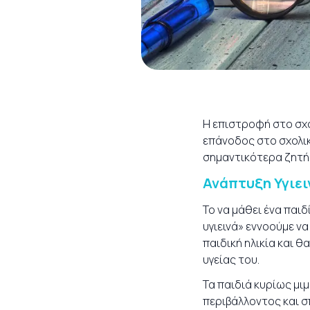
Η επιστροφή στο σχολ
επάνοδος στο σχολικ
σημαντικότερα ζητήμ
Ανάπτυξη Υγιει
Το να μάθει ένα παιδ
υγιεινά» εννοούμε ν
παιδική ηλικία και 
υγείας του.
Τα παιδιά κυρίως μι
περιβάλλοντος και σπ