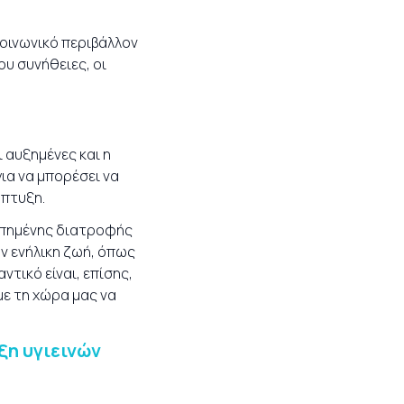
 κοινωνικό περιβάλλον
ου συνήθειες, οι
 αυξημένες και η
ια να μπορέσει να
άπτυξη.
ροπημένης διατροφής
ν ενήλικη ζωή, όπως
ντικό είναι, επίσης,
ε τη χώρα μας να
ξη υγιεινών