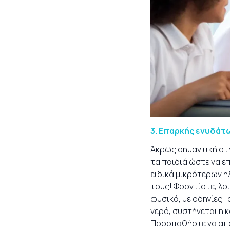
3.
Επαρκής ενυδάτ
Άκρως σημαντική στη
τα παιδιά ώστε να ε
ειδικά μικρότερων η
τους! Φροντίστε, λο
φυσικά, με οδηγίες -
νερό, συστήνεται η
Προσπαθήστε να απο