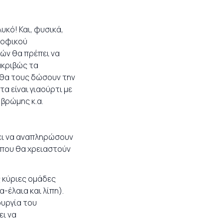
υκό! Και, φυσικά,
ροφικού
ών θα πρέπει να
ακριβώς τα
 θα τους δώσουν την
α είναι γιαούρτι με
 βρώμης κ.α.
σει να αναπληρώσουν
 που θα χρειαστούν
ς κύριες ομάδες
έλαια και λίπη).
ουργία του
ει να