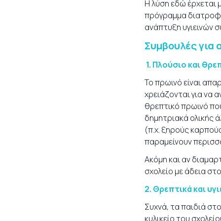
Η λύση εδώ έρχεται 
πρόγραμμα διατροφής
ανάπτυξη υγιεινών σ
Συμβουλές για 
1. Πλούσιο και θρε
Το πρωινό είναι απα
χρειάζονται για να 
θρεπτικό πρωινό που
δημητριακά ολικής άλ
(π.χ. ξηρούς καρπούς
παραμείνουν περισσ
Ακόμη και αν διαμαρτ
σχολείο με άδεια στ
2.
Θρεπτικά και υγι
Συχνά, τα παιδιά στο
κυλικείο του σχολεί