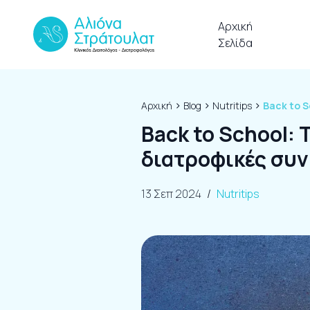
Skip to content
Αρχική
Σελίδα
›
›
›
Αρχική
Blog
Nutritips
Back to S
Back to School: 
διατροφικές συν
13 Σεπ 2024
/
Nutritips