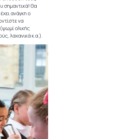
ου σημαντικά! Θα
έχει ανάγκη ο
οντίστε να
 (ψωμί ολικής
ύς, λαχανικά κ.α.).