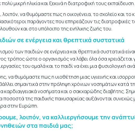
ε πολύ μικρή ηλικία και ξεκινά η διατροφική τους εκπαίδευση.
, λοιπόν, να θυμόμαστε πως η οικογένεια, το σχολείο και το
ι βασικότεροι παράγοντες που επηρεάζουν τις διατροφικές τ
ολουθούν και στο υπόλοιπο της ενήλικης ζωής του.
ιδιών σε ενέργεια και θρεπτικά συστατικά
ισμού των παιδιών σε ενέργεια και θρεπτικά συστατικά είναι
νος τρόπος ώστε ο οργανισμός να λάβει όλα όσα χρειάζεται γ
διεργασίες του ομαλά και το παιδί να έχει μια φυσιολογική αν
ίσης, να θυμόμαστε πως η υιοθέτηση μιας υγιεινής και ισορ
μβάλλει σημαντικά στην πρόληψη χρόνιων νοσημάτων κατά τη
τα καρδιαγγειακά νοσήματα και ο σακχαρώδης διαβήτης. Σημα
α ποσοστά της παιδικής παχυσαρκίας αυξάνονται συνεχώς μ
ερα στην Ευρώπη.
ουμε, λοιπόν, να καλλιεργήσουμε την ανάπτυ
νηθειών στα παιδιά μας;