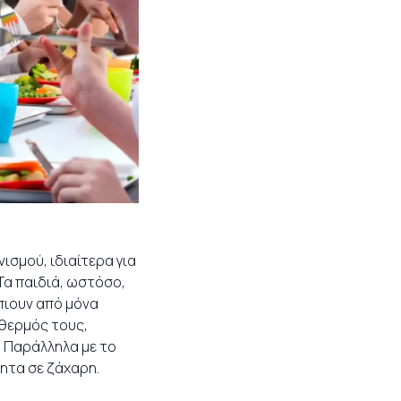
σμού, ιδιαίτερα για
Τα παιδιά, ωστόσο,
πιουν από μόνα
 θερμός τους,
ι! Παράλληλα με το
ητα σε ζάχαρη.