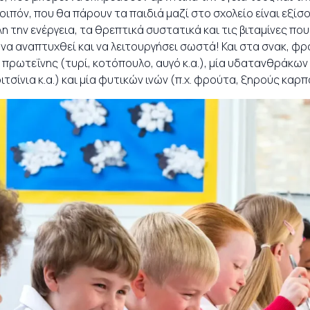
λοιπόν, που θα πάρουν τα παιδιά μαζί στο σχολείο είναι εξίσ
την ενέργεια, τα θρεπτικά συστατικά και τις βιταμίνες που 
 να αναπτυχθεί και να λειτουργήσει σωστά! Και στα σνακ, φρ
 πρωτεΐνης (τυρί, κοτόπουλο, αυγό κ.α.), μία υδατανθράκων
ιτσίνια κ.α.) και μία φυτικών ινών (π.χ. φρούτα, ξηρούς καρπο