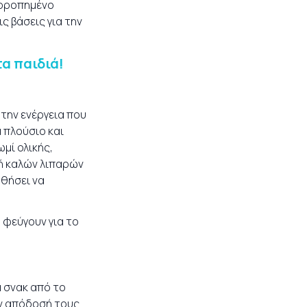
σορροπημένο
ς βάσεις για την
α παιδιά!
 την ενέργεια που
 πλούσιο και
μί ολικής,
ηγή καλών λιπαρών
ηθήσει να
 φεύγουν για το
ά σνακ από το
ην απόδοσή τους