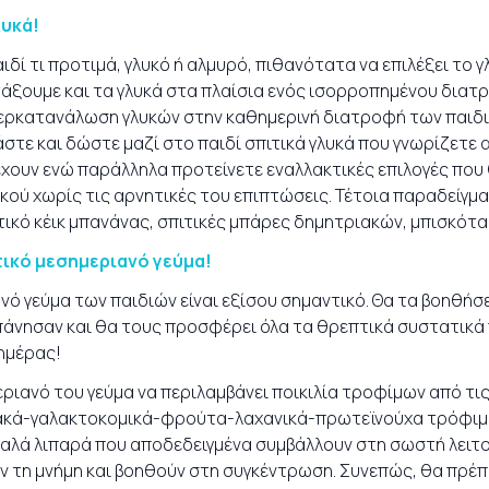
λυκά!
δί τι προτιμά, γλυκό ή αλμυρό, πιθανότατα να επιλέξει το γλ
άξουμε και τα γλυκά στα πλαίσια ενός ισορροπημένου διατ
ερκατανάλωση γλυκών στην καθημερινή διατροφή των παιδι
στε και δώστε μαζί στο παιδί σπιτικά γλυκά που γνωρίζετε 
χουν ενώ παράλληλα προτείνετε εναλλακτικές επιλογές που
κού χωρίς τις αρνητικές του επιπτώσεις. Τέτοια παραδείγματ
ιτικό κέικ μπανάνας, σπιτικές μπάρες δημητριακών, μπισκότα
τικό μεσημεριανό γεύμα!
νό γεύμα των παιδιών είναι εξίσου σημαντικό. Θα τα βοηθή
πάνησαν και θα τους προσφέρει όλα τα θρεπτικά συστατικά
 ημέρας!
ριανό του γεύμα να περιλαμβάνει ποικιλία τροφίμων από τι
κά-γαλακτοκομικά-φρούτα-λαχανικά-πρωτεϊνούχα τρόφιμα-
αλά λιπαρά που αποδεδειγμένα συμβάλλουν στη σωστή λειτ
ν τη μνήμη και βοηθούν στη συγκέντρωση. Συνεπώς, θα πρέπ