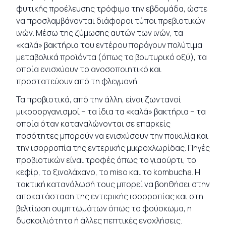
φυτικής προέλευσης τρόφιμα την εβδομάδα, ώστε
να προσλαμβάνονται διάφοροι τύποι πρεβιοτικών
ινών. Μέσω της ζύμωσης αυτών των ινών, τα
«καλά» βακτήρια του εντέρου παράγουν πολύτιμα
μεταβολικά προϊόντα (όπως το βουτυρικό οξύ), τα
οποία ενισχύουν το ανοσοποιητικό και
προστατεύουν από τη φλεγμονή.
Τα προβιοτικά, από την άλλη, είναι ζωντανοί
μικροοργανισμοί – τα ίδια τα «καλά» βακτήρια – τα
οποία όταν καταναλώνονται σε επαρκείς
ποσότητες μπορούν να ενισχύσουν την ποικιλία και
την ισορροπία της εντερικής μικροχλωρίδας. Πηγές
προβιοτικών είναι τροφές όπως το γιαούρτι, το
κεφίρ, το ξινολάχανο, το miso και το kombucha. Η
τακτική κατανάλωσή τους μπορεί να βοηθήσει στην
αποκατάσταση της εντερικής ισορροπίας και στη
βελτίωση συμπτωμάτων όπως το φούσκωμα, η
δυσκοιλιότητα ή άλλες πεπτικές ενοχλήσεις.