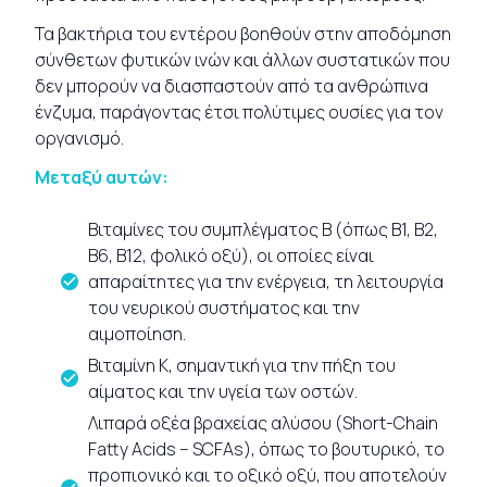
Τα βακτήρια του εντέρου βοηθούν στην αποδόμηση
σύνθετων φυτικών ινών και άλλων συστατικών που
δεν μπορούν να διασπαστούν από τα ανθρώπινα
ένζυμα, παράγοντας έτσι πολύτιμες ουσίες για τον
οργανισμό.
Μεταξύ αυτών:
Βιταμίνες του συμπλέγματος Β (όπως Β1, Β2,
Β6, Β12, φολικό οξύ), οι οποίες είναι
απαραίτητες για την ενέργεια, τη λειτουργία
του νευρικού συστήματος και την
αιμοποίηση.
Βιταμίνη Κ, σημαντική για την πήξη του
αίματος και την υγεία των οστών.
Λιπαρά οξέα βραχείας αλύσου (Short-Chain
Fatty Acids – SCFAs), όπως το βουτυρικό, το
προπιονικό και το οξικό οξύ, που αποτελούν