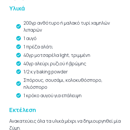
Υλικά
200γρ ανθότυρο ή μαλακό τυρί χαμηλών
λιπαρών
1 αυγό
1 πρέζα αλάτι
40γρ μοτσαρέλα light, τριμμένη
40γρ αλεύρι ρυζιού ή βρώμης
1/2 κ.γ baking powder
Σπόρους, σουσάμι, κολοκυθόσπορο,
ηλιόσπορο
1 κρόκο αυγού για επάλειψη
Εκτέλεση
Ανακατεύεις όλα τα υλικά μέχρι να δημιουργηθεί μία
ζύμη.