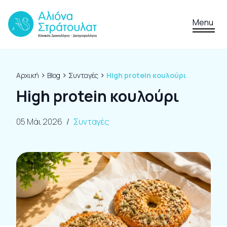
Skip to content
Menu
›
›
›
Αρχική
Blog
Συνταγές
High protein κουλούρι
High protein κουλούρι
05 Μάι 2026
/
Συνταγές