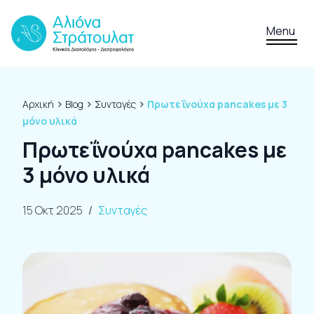
Skip to content
Menu
›
›
›
Αρχική
Blog
Συνταγές
Πρωτεΐνούχα pancakes με 3
μόνο υλικά
Πρωτεΐνούχα pancakes με
3 μόνο υλικά
15 Οκτ 2025
/
Συνταγές