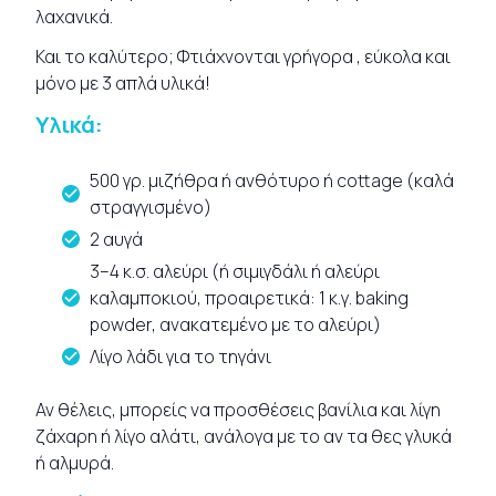
λαχανικά.
Και το καλύτερο; Φτιάχνονται γρήγορα , εύκολα και
μόνο με 3 απλά υλικά!
Υλικά:
500 γρ. μιζήθρα ή ανθότυρο ή cottage (καλά
στραγγισμένο)
2 αυγά
3–4 κ.σ. αλεύρι (ή σιμιγδάλι ή αλεύρι
καλαμποκιού, προαιρετικά: 1 κ.γ. baking
powder, ανακατεμένο με το αλεύρι)
Λίγο λάδι για το τηγάνι
Αν θέλεις, μπορείς να προσθέσεις βανίλια και λίγη
ζάχαρη ή λίγο αλάτι, ανάλογα με το αν τα θες γλυκά
ή αλμυρά.