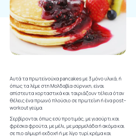
Αυτά τα πρωτεϊνούχα pancakes με 3 μόνο υλικά, ή
όπως τα λέμε στη Μολδαβία σύρνικη, είναι
απίστευτα χορταστικά και ταιριάζουν τέλεια όταν
θέλεις ένα πρωινό πλούσιο σε πρωτεΐνη ή ένα post–
workout γεύμα.
Σερβίρονται όπως εσύ προτιμάς, με γιαούρτι και
φρέσκα φρούτα, με μέλι, με μαρμελάδα ή ακόμα και
σε πιο αλμυρή εκδοχή ή με λίγο τυρί κρέμα και