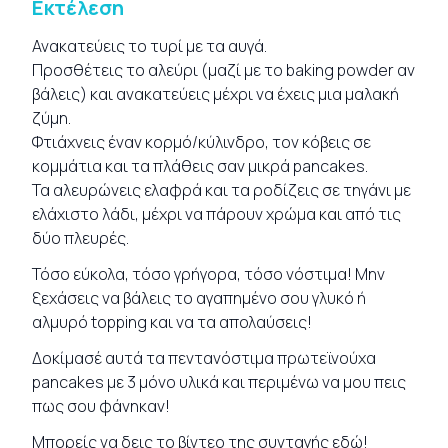
Εκτέλεση
Ανακατεύεις το τυρί με τα αυγά.
Προσθέτεις το αλεύρι (μαζί με το baking powder αν
βάλεις) και ανακατεύεις μέχρι να έχεις μια μαλακή
ζύμη.
Φτιάχνεις έναν κορμό/κύλινδρο, τον κόβεις σε
κομμάτια και τα πλάθεις σαν μικρά pancakes.
Τα αλευρώνεις ελαφρά και τα ροδίζεις σε τηγάνι με
ελάχιστο λάδι, μέχρι να πάρουν χρώμα και από τις
δύο πλευρές.
Τόσο εύκολα, τόσο γρήγορα, τόσο νόστιμα! Μην
ξεχάσεις να βάλεις το αγαπημένο σου γλυκό ή
αλμυρό topping και να τα απολαύσεις!
Δοκίμασέ αυτά τα πεντανόστιμα πρωτεϊνούχα
pancakes με 3 μόνο υλικά και περιμένω να μου πεις
πως σου φάνηκαν!
Μπορείς να δεις το βίντεο της συνταγής
εδώ
!