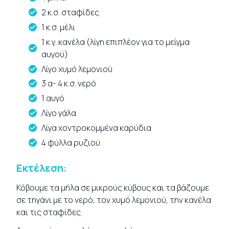
2 κ.σ. σταφίδες
1 κ.σ. μέλι
1 κ.γ. κανέλα (λίγη επιπλέον για το μείγμα
αυγού)
Λίγο χυμό λεμονιού
3 α- 4 κ.σ. νερό
1 αυγό
Λίγο γάλα
Λίγα χοντροκομμένα καρύδια
4 φύλλα ρυζιού
Εκτέλεση:
Κόβουμε τα μήλα σε μικρούς κύβους και τα βάζουμε
σε τηγάνι με το νερό, τον χυμό λεμονιού, την κανέλα
και τις σταφίδες.