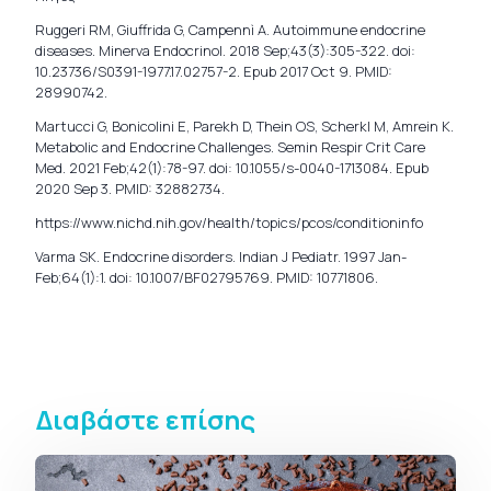
Ruggeri RM, Giuffrida G, Campennì A. Autoimmune endocrine
diseases. Minerva Endocrinol. 2018 Sep;43(3):305-322. doi:
10.23736/S0391-1977.17.02757-2. Epub 2017 Oct 9. PMID:
28990742.
Martucci G, Bonicolini E, Parekh D, Thein OS, Scherkl M, Amrein K.
Metabolic and Endocrine Challenges. Semin Respir Crit Care
Med. 2021 Feb;42(1):78-97. doi: 10.1055/s-0040-1713084. Epub
2020 Sep 3. PMID: 32882734.
https://www.nichd.nih.gov/health/topics/pcos/conditioninfo
Varma SK. Endocrine disorders. Indian J Pediatr. 1997 Jan-
Feb;64(1):1. doi: 10.1007/BF02795769. PMID: 10771806.
Διαβάστε επίσης