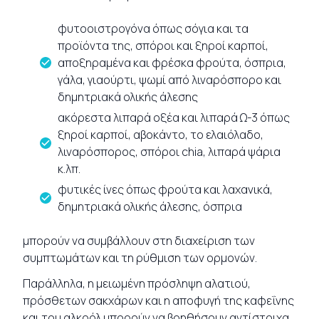
φυτοοιστρογόνα όπως σόγια και τα
προϊόντα της, σπόροι και ξηροί καρποί,
αποξηραμένα και φρέσκα φρούτα, όσπρια,
γάλα, γιαούρτι, ψωμί από λιναρόσπορο και
δημητριακά ολικής άλεσης
ακόρεστα λιπαρά οξέα και λιπαρά Ω-3 όπως
ξηροί καρποί, αβοκάντο, το ελαιόλαδο,
λιναρόσπορος, σπόροι chia, λιπαρά ψάρια
κ.λπ.
φυτικές ίνες όπως φρούτα και λαχανικά,
δημητριακά ολικής άλεσης, όσπρια
μπορούν να συμβάλλουν στη διαχείριση των
συμπτωμάτων και τη ρύθμιση των ορμονών.
Παράλληλα, η μειωμένη πρόσληψη αλατιού,
πρόσθετων σακχάρων και η αποφυγή της καφεΐνης
και του αλκοόλ μπορούν να βοηθήσουν αντίστοιχα