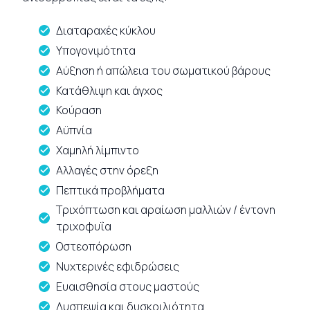
Διαταραχές κύκλου
Υπογονιμότητα
Αύξηση ή απώλεια του σωματικού βάρους
Κατάθλιψη και άγχος
Κούραση
Αϋπνία
Χαμηλή λίμπιντο
Αλλαγές στην όρεξη
Πεπτικά προβλήματα
Τριχόπτωση και αραίωση μαλλιών / έντονη
τριχοφυΐα
Οστεοπόρωση
Νυχτερινές εφιδρώσεις
Ευαισθησία στους μαστούς
Δυσπεψία και δυσκοιλιότητα